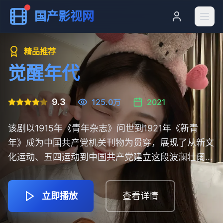
国产影视网
精品推荐
觉醒年代
9.3
125.0万
2021
该剧以1915年《青年杂志》问世到1921年《新青
年》成为中国共产党机关刊物为贯穿，展现了从新文
化运动、五四运动到中国共产党建立这段波澜壮阔的
历史画卷。
立即播放
查看详情