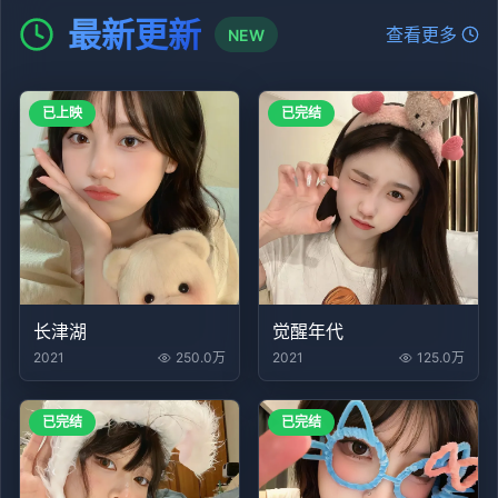
最新更新
查看更多
NEW
已上映
已完结
长津湖
觉醒年代
2021
250.0万
2021
125.0万
已完结
已完结