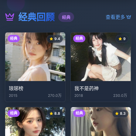
经典回顾
查看更多
经典
经典
经典
9.4
9
琅琊榜
我不是药神
2015
270.0万
2018
230.0万
经典
经典
8.8
8.3