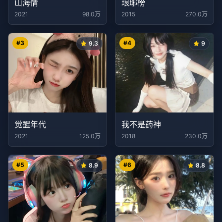
山海情
琅琊榜
2021
98.0万
2015
270.0万
#
3
#
4
9.3
9
觉醒年代
我不是药神
2021
125.0万
2018
230.0万
#
5
#
6
8.9
8.8